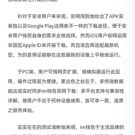
针对于安卓用户来讲呢，官网周到地给出了APK安
装包以及Google Play这两条不一样的下载途径，便于安
卓用户按照自身的需求去做选择。然而iOS用户却得运用
非国区Apple ID来开展下载，而且该应用适配最新机
型，为的是保证能够在这些最新的设备上平稳地运行。
于PC端，用户可借网页扩展、借模拟器运行此应
用，操作过程甚为便捷。更出色之处在于，多终端数据
能达成实时同步im钱包官网下载：多平台支持与兼容性
详解，使用户不论于何种设备使用，皆可享一致、连贯
之服务体验。
实实在在的测试清晰地表明，im钱包于主流品牌的