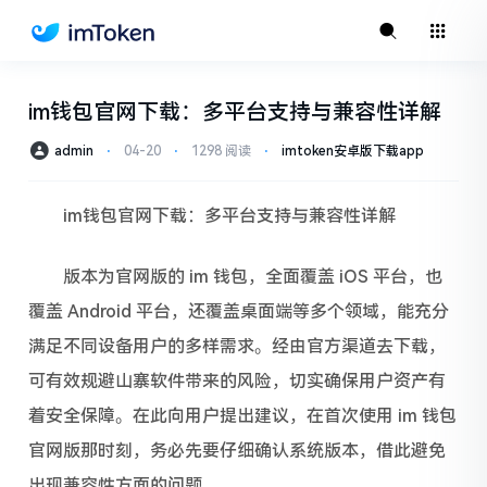
im钱包官网下载：多平台支持与兼容性详解
admin
⋅
04-20
⋅
1298 阅读
⋅
imtoken安卓版下载app
im钱包官网下载：多平台支持与兼容性详解
版本为官网版的 im 钱包，全面覆盖 iOS 平台，也
覆盖 Android 平台，还覆盖桌面端等多个领域，能充分
满足不同设备用户的多样需求。经由官方渠道去下载，
可有效规避山寨软件带来的风险，切实确保用户资产有
着安全保障。在此向用户提出建议，在首次使用 im 钱包
官网版那时刻，务必先要仔细确认系统版本，借此避免
出现兼容性方面的问题。