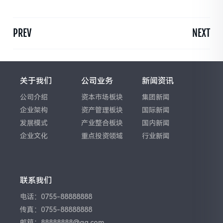
PREV
NEXT
关于我们
公司业务
新闻资讯
公司介绍
资本市场板块
集团新闻
企业架构
资产管理板块
国际新闻
发展模式
产业整合板块
国内新闻
企业文化
重点投资领域
行业新闻
联系我们
电话：0755-88888888
传真：0755-88888888
邮箱：88888888@qq.com