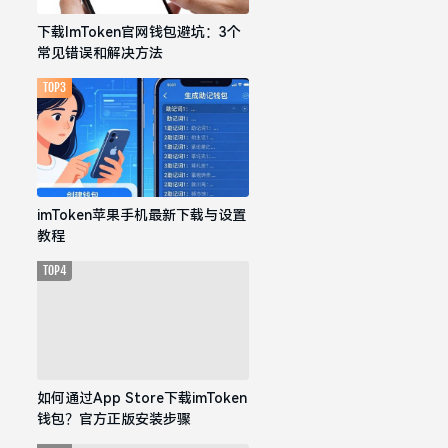
下载ImToken官网钱包避坑：3个
常见错误和解决方法
TOP3
imToken苹果手机最新下载与设置
教程
TOP4
如何通过App Store下载imToken
钱包？官方正版安装步骤