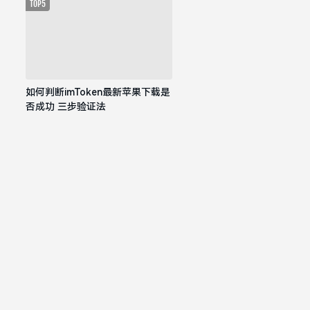
TOP5
如何判断imToken最新苹果下载是
否成功 三步验证法