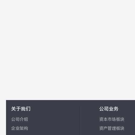
关于我们
公司业务
公司介绍
资本市场板块
企业架构
资产管理板块