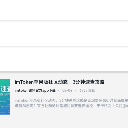
en官网下载
imtoken官网正版下载
imtoken钱包官方app下载
imToken苹果版 社区动态怎么快速了解
imtoken钱包官方app下载
⋅
05-21
⋅
248 阅读
imToken苹果版社区动态怎么快速了解期望晓得imToken钱包苹
息，社区之中又在对什么热点予以探讨，别着急，我为你规整了几条
道是首个消息源
imToken苹果版社区动态，3分钟速查攻略
imtoken钱包官方app下载
⋅
05-04
⋅
6735 阅读
imToken苹果版社区动态，3分钟速查攻略是否想要在最初时刻高度精确
最新动态呢？官方社群绝对是您的首要选择途径：于推特之上关注@im
知晓相关讯息