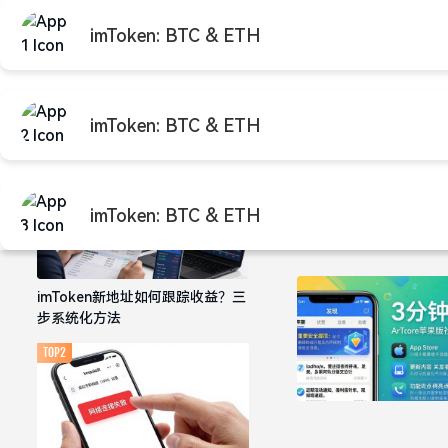
imToken: BTC & ETH
首页
imtok
推荐阅读
imToken: BTC & ETH
TOP1
imToken: BTC & ETH
imToken新地址如何跟踪收益？三
步系统化方法
TOP2