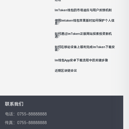
ImToken钱包的市场适应与用户反馈机制
使用imtoken钱包苹果版时如何保护个人信
息？
如何通过imToken正版网站探索投资新机
遇？
如何在移动设备上顺利完成imToken下载安
装？
Im钱包App安卓下载流程中的关键步骤
近期区块链会议
联系我们
电话：0755-88888888
传真：0755-88888888