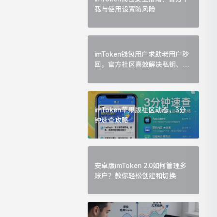
载与使用设置防风险
imToken钱包用户求助老用户秒
回，官方社区高效解决私钥、
DApp问题
imToken苹果版社区动态，3分
钟速查攻略
安卓版imToken 2.0如何管理多
账户？教你轻松创建和切换