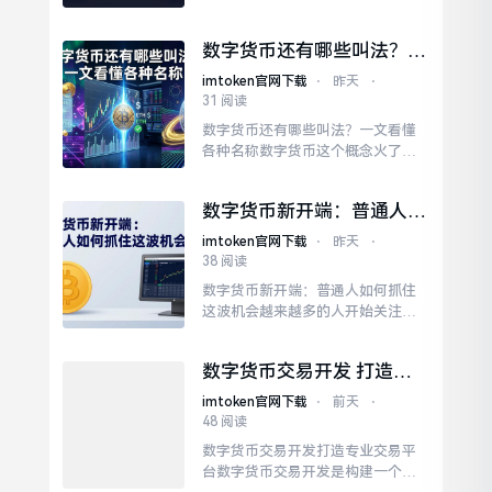
体所指的是将币从imtoken转至比特
儿账户，又或者是反向操作，即从
数字货币还有哪些叫法？一
比特儿转出至imtoken。第一步，登
文看懂各种名称
录比特儿账户，进入“资产”页面，
imtoken官网下载
⋅
昨天
⋅
在众多可供选择的币种之中，挑选
31 阅读
你要充值的币种，诸如USDT或者B
数字货币还有哪些叫法？一文看懂
TC。
各种名称数字货币这个概念火了很
多年，但很多人只知道它叫数字货
币。实际上，这个领域里的各种资
数字货币新开端：普通人如
产有着不同的叫法，了解这些名称
何抓住这波机会
能帮你更好地认识这个市场。比特
imtoken官网下载
⋅
昨天
⋅
币是最早出现的数字货币，由中本
38 阅读
聪在2009年创建。它常被简称为BT
数字货币新开端：普通人如何抓住
C，也被人们称为数字黄金。这类货
这波机会越来越多的人开始关注这
币由官方发行，具有法偿...
个数字资产领域，而2026年或许正
是普通人入场的最佳窗口期。比特
数字货币交易开发 打造专
币在历经多次牛熊转换的跌宕起伏
业交易平台
后，凭借其独特的价值与发展潜
imtoken官网下载
⋅
前天
⋅
力，逐渐赢得了机构投资者的认
48 阅读
可。对于普通投资者而言，参与数
数字货币交易开发打造专业交易平
字货币的方式比过去更加多元。数
台数字货币交易开发是构建一个稳
字货币时代已经到来，理性参与才...