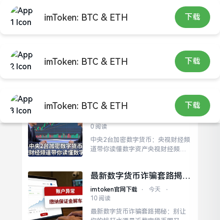
imToken: BTC & ETH
下载
imToken: BTC & ETH
下载
imtoken官网下载
中央2台加密数字货币：央
imToken: BTC & ETH
下载
视财经频道带你读懂数字资
imtoken官网下载
⋅
2分钟前
⋅
产
0 阅读
中央2台加密数字货币：央视财经频
道带你读懂数字资产央视财经频道
对加密数字货币的报道，让不少投
资者开始关注这个新兴领域。央视
最新数字货币诈骗套路揭
财经频道采用专题节目、专家访谈
秘：别让你的钱打水漂
等多样形式，为观众提供帮助，使
imtoken官网下载
⋅
今天
⋅
其能够理解区块链技术的基本原
10 阅读
理，以及数字货币与传统金融体系
最新数字货币诈骗套路揭秘：别让
的差异所在。