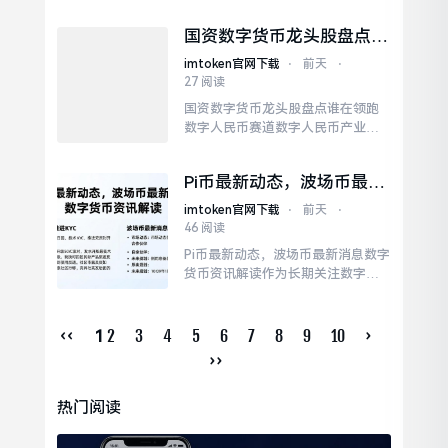
定、安全、高效的交易平台的核心
环节。一个成功的交易平台需要从
国资数字货币龙头股盘点
技术架构、安全体系、用户体验等
谁在领跑数字人民币赛道
多个维度进行全面规划。开发团队
imtoken官网下载
⋅
前天
⋅
需要深入理解市场交易逻辑，结合
27 阅读
用户需求，打造具备竞争力的产
国资数字货币龙头股盘点谁在领跑
品。
数字人民币赛道数字人民币产业链
广泛涵盖银行、科技服务商和支付
平台三大重要板块。从财务数据的
Pi币最新动态，波场币最新
具体表现来看，部分国资数字货币
消息 数字货币资讯解读
概念股的业绩呈现出较大幅度的波
imtoken官网下载
⋅
前天
⋅
动。建议投资者关注具备核心技
46 阅读
术、订单稳定、估值合理的国资数
Pi币最新动态，波场币最新消息数字
字货币标的。
货币资讯解读作为长期关注数字货
币领域的投资者，我注意到近期Pi币
和波场币都有一些值得关注的动
态。Pi币近期在主网开放事宜上有了
‹‹
2
3
4
5
6
7
8
9
10
›
1
新动态，项目方宣称正在积极推进K
››
YC认证流程，旨在让更多用户得以
参与主网迁移。近期波场链上的稳
热门阅读
定币交易量保持高位，USDT在波场
网络上的使...