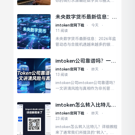
你的钱打水漂最近数字货币圈又热
闹了，骗子们换上了新马甲。他们
还会安排几个“托儿”在群里现身说
未央数字货币最新信息：
法，说自己靠这个平台一个月赚了
2026年监管动态与合规机
几十万。其实那只是骗子在后台随
imtoken官网下载
⋅
今天
⋅
遇
意改的数字，你的钱早就进了他们
11 阅读
的口袋，根本提不出来。记住，凡
未央数字货币最新信息：2026年监
是要求先交钱才能提现的，100%是
管动态与合规机遇越来越多的银行
诈骗。保护好自己的钱包，...
开始将未央数字货币的底层链上数
据纳入风控模型，这意味着合规的
imtoken公司靠谱吗？一文
未央数字货币应用正在重塑信贷评
讲清风险与真相
估体系。对于普通用户和企业来
imtoken官网下载
⋅
昨天
⋅
说，关注未央数字货币最新信息，
13 阅读
重点应放在官方认可的试点项目和
imtoken公司imtoken公司靠谱吗？
技术标准上。随着监管框架的日益
一文讲清风险与真相作为非托管钱
完善，只有合规持有和使用未央...
包的代表产品，imToken强调用户
拥有私钥控制权，这与中心化交易
imtoken怎么转入比特儿？
所形成鲜明对比。然而，imtoken公
详细教程来了
司也面临诸多争议。这反映出行业
imtoken官网下载
⋅
昨天
⋅
普遍存在的安全隐患：用户难以辨
23 阅读
别真假官方渠道。imToken官方随
imtoken怎么转入比特儿？详细教程
后加强多因素认证和风险提示...
来了通常我们所提及的“转入”，具