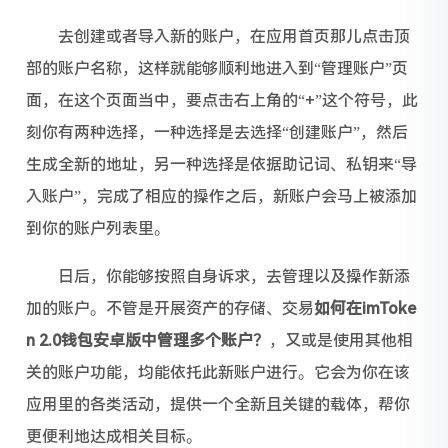
去创建或者导入新的账户，在应用首页那儿点击顶
部的账户名称，这样就能够顺利地进入到“管理账户”页
面，在这个页面当中，要点击右上角的“+”这个符号，此
刻你有两种选择，一种选择是去选择“创建账户”，然后
生成全新的地址，另一种选择是依据助记词、私钥来“导
入账户”，完成了相应的操作之后，新账户会马上被添加
到你的账户列表里。
日后，你能够按照自身诉求，去管理以及操作新添
加的账户。不管是开展资产的存储、交易
如何在imToke
n 2.0钱包安卓版中管理多个账户？
，又或是使用其他相
关的账户功能，均能依托此新账户进行。它会为你在该
应用里的各类活动，提供一个全新且关键的载体，帮你
更便利地达成相关目标。