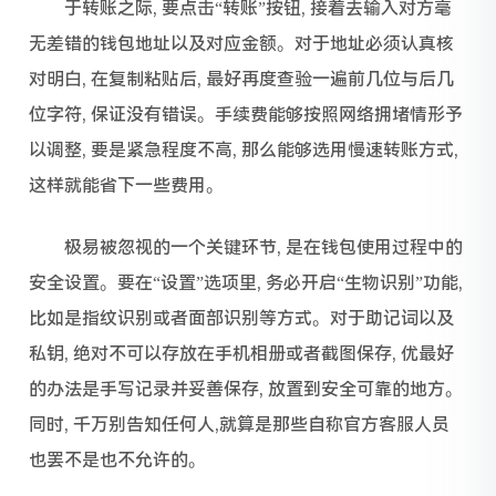
于转账之际, 要点击“转账”按钮, 接着去输入对方毫
无差错的钱包地址以及对应金额。对于地址必须认真核
对明白, 在复制粘贴后, 最好再度查验一遍前几位与后几
位字符, 保证没有错误。手续费能够按照网络拥堵情形予
以调整, 要是紧急程度不高, 那么能够选用慢速转账方式,
这样就能省下一些费用。
极易被忽视的一个关键环节, 是在钱包使用过程中的
安全设置。要在“设置”选项里, 务必开启“生物识别”功能,
比如是指纹识别或者面部识别等方式。对于助记词以及
私钥, 绝对不可以存放在手机相册或者截图保存, 优最好
的办法是手写记录并妥善保存, 放置到安全可靠的地方。
同时, 千万别告知任何人,就算是那些自称官方客服人员
也罢不是也不允许的。