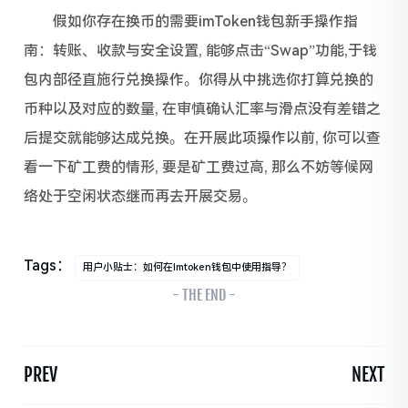
假如你存在换币的需要imToken钱包新手操作指
南：转账、收款与安全设置, 能够点击“Swap”功能,于钱
包内部径直施行兑换操作。你得从中挑选你打算兑换的
币种以及对应的数量, 在审慎确认汇率与滑点没有差错之
后提交就能够达成兑换。在开展此项操作以前, 你可以查
看一下矿工费的情形, 要是矿工费过高, 那么不妨等候网
络处于空闲状态继而再去开展交易。
Tags：
用户小贴士：如何在imtoken钱包中使用指导？
- THE END -
PREV
NEXT