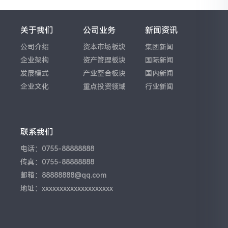
关于我们
公司业务
新闻资讯
公司介绍
资本市场板块
集团新闻
企业架构
资产管理板块
国际新闻
发展模式
产业整合板块
国内新闻
企业文化
重点投资领域
行业新闻
联系我们
电话：0755-88888888
传真：0755-88888888
邮箱：88888888@qq.com
地址：xxxxxxxxxxxxxxxxxxxx