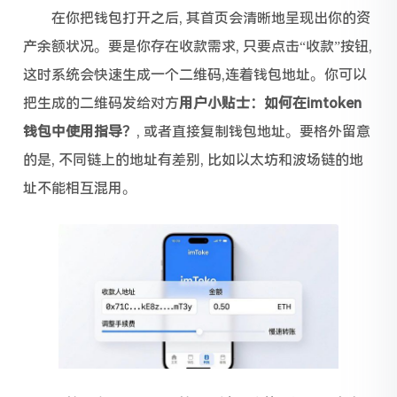
在你把钱包打开之后, 其首页会清晰地呈现出你的资
产余额状况。要是你存在收款需求, 只要点击“收款”按钮,
这时系统会快速生成一个二维码,连着钱包地址。你可以
把生成的二维码发给对方
用户小贴士：如何在imtoken
钱包中使用指导？
, 或者直接复制钱包地址。要格外留意
的是, 不同链上的地址有差别, 比如以太坊和波场链的地
址不能相互混用。