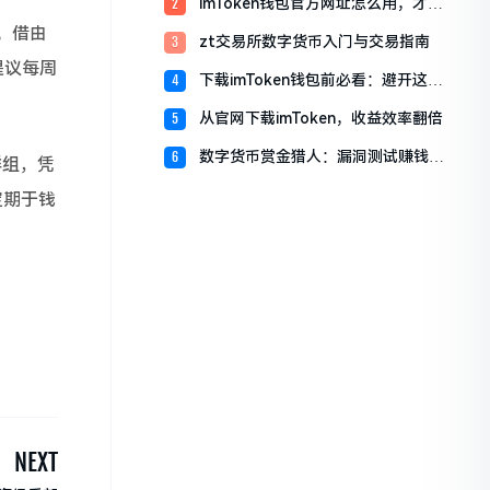
imToken钱包官方网址怎么用，才能
2
赚更多？
签。借由
zt交易所数字货币入门与交易指南
3
提议每周
下载imToken钱包前必看：避开这三
4
个致命陷阱
从官网下载imToken，收益效率翻倍
5
数字货币赏金猎人：漏洞测试赚钱全
6
群组，凭
攻略
定期于钱
！
NEXT