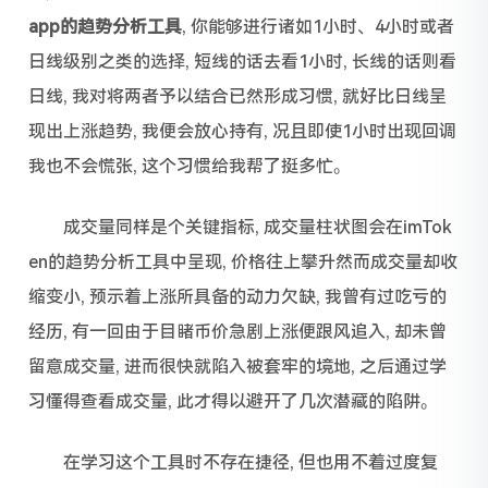
app的趋势分析工具
, 你能够进行诸如1小时、4小时或者
日线级别之类的选择, 短线的话去看1小时, 长线的话则看
日线, 我对将两者予以结合已然形成习惯, 就好比日线呈
现出上涨趋势, 我便会放心持有, 况且即使1小时出现回调
我也不会慌张, 这个习惯给我帮了挺多忙。
成交量同样是个关键指标, 成交量柱状图会在imTok
en的趋势分析工具中呈现, 价格往上攀升然而成交量却收
缩变小, 预示着上涨所具备的动力欠缺, 我曾有过吃亏的
经历, 有一回由于目睹币价急剧上涨便跟风追入, 却未曾
留意成交量, 进而很快就陷入被套牢的境地, 之后通过学
习懂得查看成交量, 此才得以避开了几次潜藏的陷阱。
在学习这个工具时不存在捷径, 但也用不着过度复