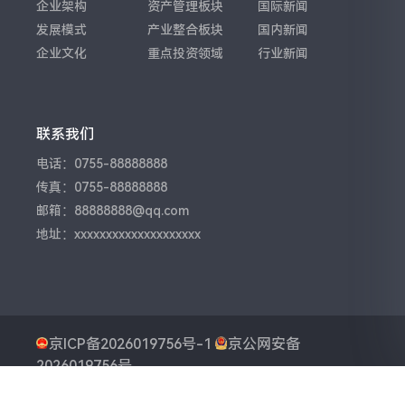
企业架构
资产管理板块
国际新闻
发展模式
产业整合板块
国内新闻
企业文化
重点投资领域
行业新闻
联系我们
电话：0755-88888888
传真：0755-88888888
邮箱：88888888@qq.com
地址：xxxxxxxxxxxxxxxxxxxx
京ICP备2026019756号-1
京公网安备
2026019756号
Powered By
Z-BlogPHP
Theme by
勇康博客网