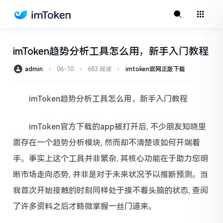
imToken趋势分析工具怎么用，新手入门教程
admin
⋅
06-10
⋅
683 阅读
⋅
imtoken官网正版下载
imToken趋势分析工具怎么用，新手入门教程
imToken官方下载的app被打开后, 不少朋友知晓里
面存在一个趋势分析模块, 然而却不清楚该如何开端着
手。事实上这个工具并非繁杂, 其核心功能在于助力您明
晰市场走向态势, 并非是对于未来状况予以推断预测。当
我首次开始接触的时刻同样处于摸不着头脑的状态, 查阅
了许多资料之后才略微掌握一丝门道来。