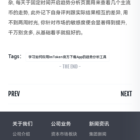
杂, 每天于固定时间开启趋势分析页面用来查看几个主流
币的走势, 此外记下自身评判跟实际结果相互的差异, 用
不到两周时光, 你针对市场的敏感度便会显著得到提升,
千万别贪多, 从基础着手就挺好的。
Tags：
学习如何应用imToken官方下载app的趋势分析工具
- THE END -
PREV
NEXT
关于我们
公司业务
新闻资讯
公司介绍
资本市场板块
集团新闻