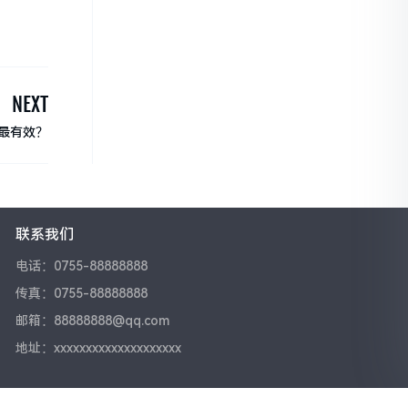
NEXT
用最有效？
联系我们
电话：0755-88888888
传真：0755-88888888
邮箱：88888888@qq.com
地址：xxxxxxxxxxxxxxxxxxxx