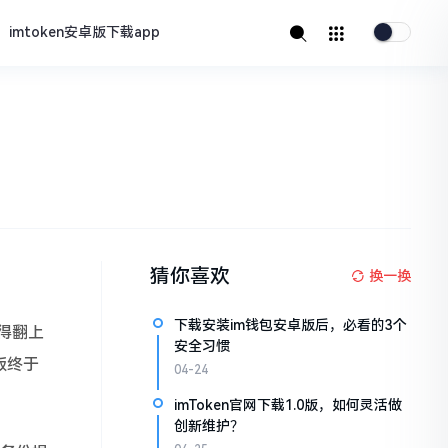
imtoken安卓版下载app
猜你喜欢
换一换
下载安装im钱包安卓版后，必看的3个
得翻上
安全习惯
版终于
04-24
imToken官网下载1.0版，如何灵活做
创新维护？