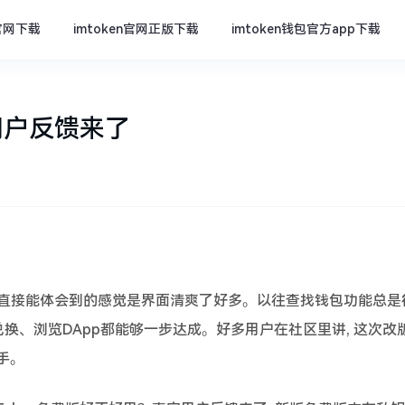
n官网下载
imtoken官网正版下载
imtoken钱包官方app下载
用户反馈来了
, 最直接能体会到的感觉是界面清爽了好多。以往查找钱包功能总是
兑换、浏览DApp都能够一步达成。好多用户在社区里讲, 这次改
手。