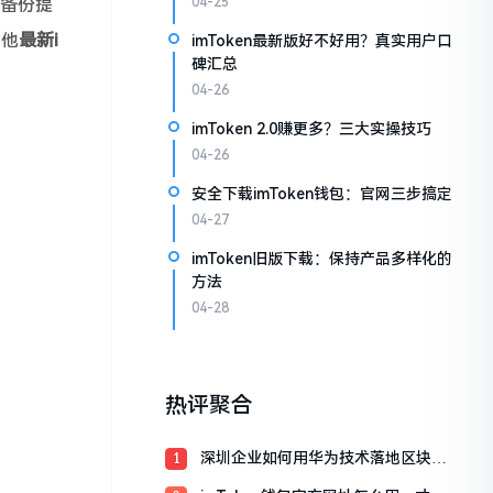
钥备份提
04-25
了他
最新i
imToken最新版好不好用？真实用户口
碑汇总
04-26
imToken 2.0赚更多？三大实操技巧
04-26
安全下载imToken钱包：官网三步搞定
04-27
imToken旧版下载：保持产品多样化的
方法
04-28
热评聚合
深圳企业如何用华为技术落地区块
1
链？