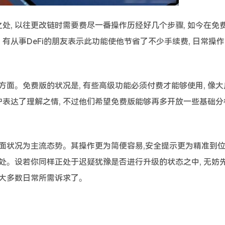
处, 以往更改链时需要费尽一番操作历经好几个步骤, 如今在免
 有从事DeFi的朋友表示此功能使他节省了不少手续费, 日常操
方面。免费版的状况是, 有些高级功能必须付费才能够使用, 像
表达了理解之情, 不过他们希望免费版能够再多开放一些基础分
面状况为主流态势。其操作更为简便容易,安全提示更为精准到位,
处。设若你同样正处于迟疑犹豫是否进行升级的状态之中, 无妨
绝大多数日常所需诉求了。