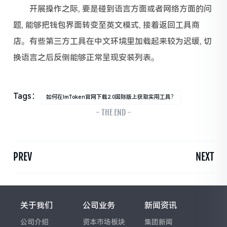
开展操作之际, 要是碰到语言方面或者网络方面的问
题, 能够把钱包界面转变至英文模式, 接着返回工具商
店。有些第三方工具在中文环境里加载起来较为迟缓, 切
换语言之后反倒能够正常呈现安装列表。
Tags：
如何在imToken官网下载2.0国际版上获取实用工具？
- THE END -
PREV
NEXT
关于我们
公司业务
新闻资讯
公司介绍
资本市场板块
集团新闻