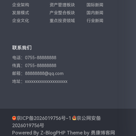
企业架构
资产管理板块
国际新闻
发展模式
产业整合板块
国内新闻
企业文化
重点投资领域
行业新闻
联系我们
电话：0755-88888888
传真：0755-88888888
邮箱：88888888@qq.com
地址：xxxxxxxxxxxxxxxxxxxx
京ICP备2026019756号-1
京公网安备
2026019756号
Powered By
Z-BlogPHP
Theme by
勇康博客网