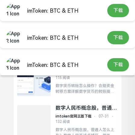
imToken: BTC & ETH
下载
imToken: BTC & ETH
下载
imtoken官网正版下载
数字货币转账怎么操作？合
imToken: BTC & ETH
下载
规资金转移方案详解
imtoken官网正版下载
⋅
07-31
⋅
115 阅读
数字货币转账怎么操作？合规资金
转移方案详解数字货币的转账操
作，说白了就是把币从一个钱包挪
到另一个钱包。交易所内部转账最
数字人民币概念股，普通人
快，秒到且手续费低，但仅限于同
怎么上车？
一平台内的账户划转。说白了，数
imtoken官网正版下载
⋅
07-31
⋅
字货币转账方案的核心不是“怎么
132 阅读
转”，而是“怎么安全地转、不被
数字人民币概念股，普通人怎么上
卡、不出错”。