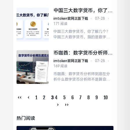
益方面，TokenMine支持比特币、
以太坊等多种主流币种。平台还提
中国三大数字货币，你了解
供了风险提示和收益预估功能，让
几个？
用户能更理性地看待挖矿这件事。
imtoken官网正版下载
⋅
07-28
⋅
挖矿不是一夜暴富的捷径，TokenM
171 阅读
ine只是提供了一个相对便捷的参与
中国三大数字货币，你了解几个？
方式。如果你对数字...
中国三大数字货币，指的是数字人
民币、央行数字货币（CBDC）和法
定数字货币。和微信、支付宝不
币咖酋：数字货币分析师到
同，数字人民币是法定货币的数字
底在分析什么
化，不需要网络也能支付，安全性
imtoken官网正版下载
⋅
07-28
⋅
更高。央行数字货币（CBDC）是一
169 阅读
个更为广义的概念范畴。数字人民
币咖酋：数字货币分析师到底在分
币是法定数字货币的具体应用，而
析什么数字货币分析师不是算命先
法定数字货币又是央行数字...
生，也不是喊单博主。币咖酋每天
花大量时间看链上指标，而不是盯
着价格波动。这一点在比特币和以
‹‹
‹
1
2
4
5
6
7
8
9
10
3
太坊的走势中反复验证过。去年比
›
››
特币现货ETF通过前后的走势，无疑
为我们提供了一个极具说服力的实
热门阅读
例，让我们清晰地看到了这些宏观
因素对市场产生的巨大作用。