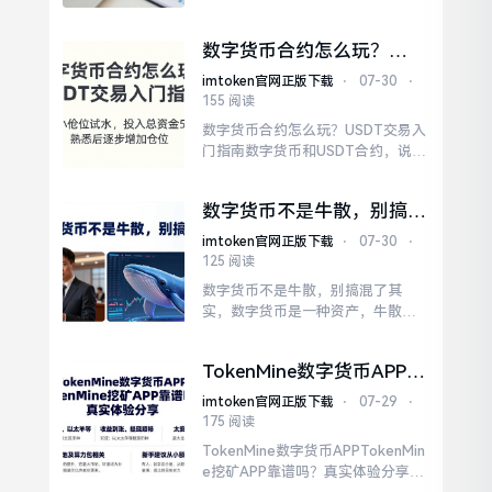
项目还没上交易所，价格往往远低
于二级市场。关注项目的代币经济
数字货币合约怎么玩？
模型，切不可仅仅着眼于概念。诸
USDT交易入门指南
如代币分配比例、解锁周期、流通
imtoken官网正版下载
⋅
07-30
⋅
市值等这些关键硬指标，直接决定
155 阅读
了你买入相关项目后是否会遭遇“砸
数字货币合约怎么玩？USDT交易入
盘”的情况。最后提醒一句：一级市
门指南数字货币和USDT合约，说白
场不是“捡钱”的地方。
了就是用USDT这种稳定币来交易比
特币、以太坊这些币的涨跌。USDT
数字货币不是牛散，别搞混
的好处是价格稳定，不用像其他币
了
那样担心本金缩水。合约交易带有
imtoken官网正版下载
⋅
07-30
⋅
杠杆机制，就拿10倍杠杆来说，当
125 阅读
币价出现10%的波动时，投资者便
数字货币不是牛散，别搞混了其
极有可能遭遇爆仓的风险。USDT合
实，数字货币是一种资产，牛散是
约还有...
一类人，两者根本不是一个概念。
把数字货币当成牛散，就像把苹果
TokenMine数字货币APP
当成种苹果的人。有些人觉得，买
TokenMine挖矿APP靠谱
数字货币就像跟牛散合作，能快速
imtoken官网正版下载
⋅
07-29
⋅
吗？真实体验分享
翻倍。如果你听到有人说“数字货币
175 阅读
是牛散”，那基本是在混淆概念。数
TokenMine数字货币APPTokenMin
字货币不是人，更不是牛散，它只
e挖矿APP靠谱吗？真实体验分享收
是一个工具，用得好是财富，用...