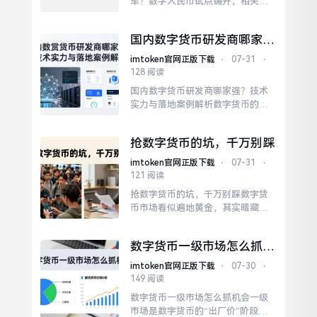
车？数字人民币试点铺开，相关股
票成了市场热点。数字人民币不是
简单把现金电子化，它背后是支付
国内数字货币研发商哪家
产业链的大洗牌。那些蹭概念说“我
强？技术实力与落地案例解
们支持数字人民币”的，多半是凑热
imtoken官网正版下载
⋅
07-31
⋅
析
闹。数字人民币可编程，能搞定向
128 阅读
消费补贴、智能合约支付。说到
国内数字货币研发商哪家强？技术
底，数字人民币是国策，长期方向
实力与落地案例解析数字货币的浪
不会变。
潮席卷全球，国内研发商正从幕后
走向台前。他们不仅是区块链技术
抢数字货币的坑，千万别踩
的践行者，更是央行数字货币（DC/
EP）生态的重要建设力量。部分厂
imtoken官网正版下载
⋅
07-31
⋅
商甚至将量子加密技术预研至原型
121 阅读
阶段，为未来抗量子攻击储备了技
抢数字货币的坑，千万别踩数字货
术护城河。值得关注的是，中小型
币市场看似遍地黄金，其实暗藏危
研发商正通过差异化策略突...
机。很多人被“抢数字货币”的暴利
故事吸引，以为只要手速快就能发
数字货币一级市场怎么抓机
财。数字货币不是靠抢的，而是靠
会
认知和耐心。那些喊着“抢到就是赚
imtoken官网正版下载
⋅
07-30
⋅
到”的，多半是拉人头的套路。数字
149 阅读
货币波动大，一天跌个30%很正
数字货币一级市场怎么抓机会一级
常。数字货币市场还在发展，机会
市场是数字货币的“出厂价”阶段，
确实有，但绝不是靠抢。