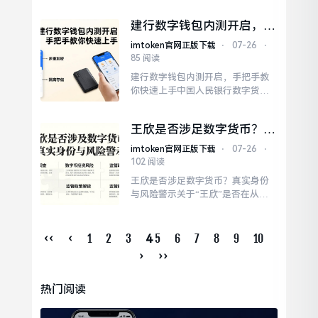
云涌的今天，ABEY这个名字偶尔会
闯入投资者的视野。ABEY若宣称无
建行数字钱包内测开启，手
风险套利，大概率是庞氏骗局的变
把手教你快速上手
种。面对此类不明来源的数字资
imtoken官网正版下载
⋅
07-26
⋅
产，保持警惕是最好的自我保护。
85 阅读
选择受严格监管的交易所，如币
建行数字钱包内测开启，手把手教
安、Coinbase等，虽然收益可能平
你快速上手中国人民银行数字货币
缓，但资金安全...
研究所近期联合中国建设银行，正
式启动了数字人民币硬钱包及软钱
王欣是否涉足数字货币？真
包的内测工作。关于资金安全，建
实身份与风险警示
行数字钱包采用了多重加密技术与
imtoken官网正版下载
⋅
07-26
⋅
隔离存储机制。未来，随着内测范
102 阅读
围的扩大，建行有望推出更多创新
王欣是否涉足数字货币？真实身份
应用，如智能合约发放补贴、工资
与风险警示关于“王欣”是否在从事
代发等场景。
数字货币交易，网络上存在大量混
淆视听的信息。对于普通投资者而
言，识别风险比追逐高收益更为重
‹‹
‹
1
2
3
5
6
7
8
9
10
4
要。在接触任何数字资产项目前，
›
››
应仔细核查项目方的资质、团队背
景及代码开源情况。目前并无可靠
热门阅读
迹象表明知名人物王欣本人正在从
事数字货币业务。