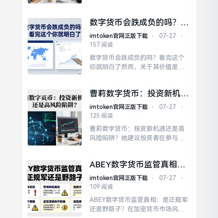
全球金融体系，它们不仅重新定义
损...
了交易方式，还提升了安全性和透
数字货币会跌成负的吗？看
明度。本文将探讨数字货币和区块
完这个你就明白了
链技术的结合如何影响金融市场，
imtoken官网正版下载
⋅
07-27
⋅
以及未来的发展趋势。进一步而
157 阅读
言，数字货币基于区块链技术的特
数字货币会跌成负的吗？看完这个
性，在交易领域带来了诸多变革。
你就明白了然而，关于其价值是否
数字货币和区块链技术的发展为金
会跌成负，一直是投资者心中的疑
融...
问。尽管在某些极端情况下，价格
曹莉数字货币：投资新机遇
可能会出现大幅下跌，但跌成负数
还是高风险陷阱？
的可能性极低。因此，即使某些平
imtoken官网正版下载
⋅
07-27
⋅
台出现问题，也不会直接导致数字
125 阅读
货币价值归零。总之，虽然数字货
曹莉数字货币：投资新机遇还是高
币存在一定风险，但跌成负数的概
风险陷阱？她建议投资者在参与数
率微乎其微。
字货币交易之时，应当做好充分的
风险评估工作，切不可盲目跟风行
ABEY数字货币监管真相：
事。曹莉强调，数字货币投资需要
是正规军还是野路子？
理性与耐心。总体来说，曹莉为数
imtoken官网正版下载
⋅
07-27
⋅
字货币市场提供了宝贵的见解。她
109 阅读
认为，虽然数字货币前景广阔，但
ABEY数字货币监管真相：是正规军
投资者需谨慎行事，才能在复杂的
还是野路子？在加密货币市场风起
市场环境中获得收益。