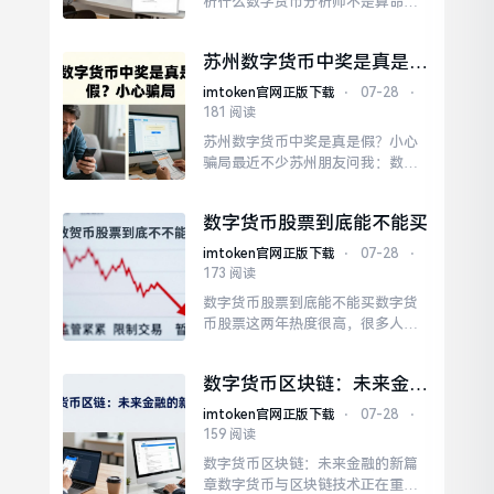
析什么数字货币分析师不是算命先
法定数字货币又是央行数字...
生，也不是喊单博主。币咖酋每天
花大量时间看链上指标，而不是盯
苏州数字货币中奖是真是
着价格波动。这一点在比特币和以
假？小心骗局
太坊的走势中反复验证过。去年比
imtoken官网正版下载
⋅
07-28
⋅
特币现货ETF通过前后的走势，无疑
181 阅读
为我们提供了一个极具说服力的实
苏州数字货币中奖是真是假？小心
例，让我们清晰地看到了这些宏观
骗局最近不少苏州朋友问我：数字
因素对市场产生的巨大作用。
货币有中奖活动吗？苏州作为数字
人民币试点城市，确实有许多推广
数字货币股票到底能不能买
活动，但那些声称你“中奖”并要求
先交钱才能领奖的，基本都是骗
imtoken官网正版下载
⋅
07-28
⋅
局。数字人民币作为法定货币的数
173 阅读
字化呈现形式，其运行规则与彩票
数字货币股票到底能不能买数字货
截然不同，不会存在类似彩票那样
币股票这两年热度很高，很多人看
通过随机抽奖的方式来决定结果。
着涨跌心痒，但又怕踩坑。它跟传
统股票不一样，波动大得像坐过山
数字货币区块链：未来金融
车，一天跌个百分之十几都不稀
的新篇章
奇。买数字货币股票，本质上是在
imtoken官网正版下载
⋅
07-28
⋅
赌整个行业的未来。而且别只盯着
159 阅读
数字货币股票，可以搭配些传统科
数字货币区块链：未来金融的新篇
技股或者指数基金。数字货币股票
章数字货币与区块链技术正在重塑
波动剧烈，适合快进快出，设好止