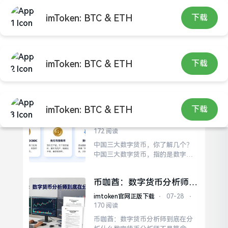
imToken: BTC & ETH
下载
imToken: BTC & ETH
下载
imtoken官网正版下载
中国三大数字货币，你了解
imToken: BTC & ETH
下载
几个？
imtoken官网正版下载
⋅
07-28
⋅
172 阅读
中国三大数字货币，你了解几个？
中国三大数字货币，指的是数字人
民币、央行数字货币（CBDC）和法
定数字货币。和微信、支付宝不
币咖酋：数字货币分析师到
同，数字人民币是法定货币的数字
底在分析什么
化，不需要网络也能支付，安全性
imtoken官网正版下载
⋅
07-28
⋅
更高。央行数字货币（CBDC）是一
170 阅读
个更为广义的概念范畴。数字人民
币咖酋：数字货币分析师到底在分
币是法定数字货币的具体应用，而