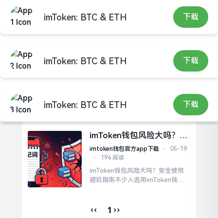
imToken: BTC & ETH
下载
imToken: BTC & ETH
下载
手把手教你防范imToken钱
包的五大潜在风险
imtoken安卓版下载app
⋅
05-28
⋅
426 阅读
手把手教你防范imToken钱包的五
imToken: BTC & ETH
下载
大潜在风险一个朋友,在去年的时候,
把几十万USDT转进了imToken,然而
到了第二天,却发现钱包被清空了,原
imToken钱包风险大吗？安
因是他未曾备份助记词,并且手机还
全使用避坑指南
中了木马。助记词一旦出现泄露情
imtoken钱包官方app下载
⋅
05-19
况
⋅
194 阅读
imToken钱包风险大吗？安全使用
避坑指南不少人选用imToken钱包
在于追求便利，然而便利背后潜藏
着诸多隐患。此款APP究其实质属
于热钱包，私钥始终与网络相连，
‹‹
››
1
而这类在线目标正是黑客所觊觎