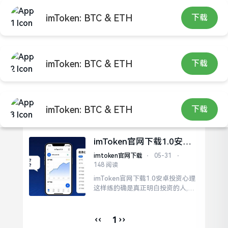
imToken: BTC & ETH
下载
imToken: BTC & ETH
下载
别急着赚钱，先通过
imToken1.0安卓练好投资
imtoken安卓版下载app
⋅
06-07
心理
⋅
268 阅读
别急着赚钱，先通过imToken1.0安
imToken: BTC & ETH
下载
卓练好投资心理投资这回事儿,从来
都并非关乎技术方面的问题,而是涉
及心理层面的问题。好多人出现亏
imToken官网下载1.0安卓
损情况,并非缘自对K线缺乏了解,而
投资心理这样练
是由于无法管住自己的手,见不得上
imtoken官网下载
⋅
05-31
⋅
涨态势
148 阅读
imToken官网下载1.0安卓投资心理
这样练的确是真正明白投资的人,都
清楚情绪的平稳相较于技术的分析
更为关键。在您从imToken的官网
去下载1.0安卓版本之后,您会发觉这
‹‹
››
1
并非单纯只是一个钱包