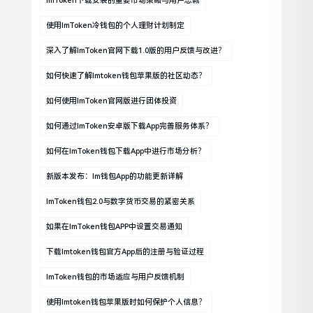
ImToken下载安装的重要市场策略与用户忠诚
使用imToken冷钱包的个人理财计划制定
深入了解imToken官网下载1.0版的用户反馈与改进？
如何快速了解imtoken钱包苹果版的社区动态？
如何使用imToken官网版进行团体投资
如何通过imToken安卓版下载app完善服务体系？
如何在imToken钱包下载app中进行市场分析？
新版本发布：im钱包App的功能更新详解
ImToken钱包2.0与数字货币交易的紧密关系
如果在imToken钱包APP中设置交易通知
下载imtoken钱包官方app后的注册与验证过程
ImToken钱包的市场适应与用户反馈机制
使用imtoken钱包苹果版时如何保护个人信息？